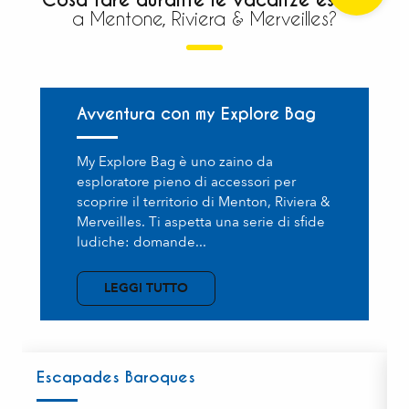
Cosa fare durante le vacanze estive
a Mentone, Riviera & Merveilles?
Avventura con my Explore Bag
My Explore Bag è uno zaino da
esploratore pieno di accessori per
scoprire il territorio di Menton, Riviera &
Merveilles. Ti aspetta una serie di sfide
ludiche: domande...
LEGGI TUTTO
Escapades Baroques