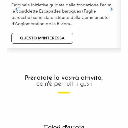
Originale iniziativa guidata dalla fondazione Facim,
I
le cosiddette Escapades baroques (Fughe
c
barocche) sono state istituite dalla Communauté
A
d’Agglomération de la Riviera...
o
QUESTO M'INTERESSA
Prenotate la vostra attività,
ce n'è per tutti i gusti
Giardini
Tutte le attività
Colori d'estate