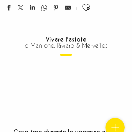
Ajouter aux
Vivere l'estate
a Mentone, Riviera & Merveilles
La Haute Route du Sel
Valle delle Meraviglie
La Riviera e i borghi arroccati
Un giorno, un villaggio
Le Spiagge
Evadere nei giardini