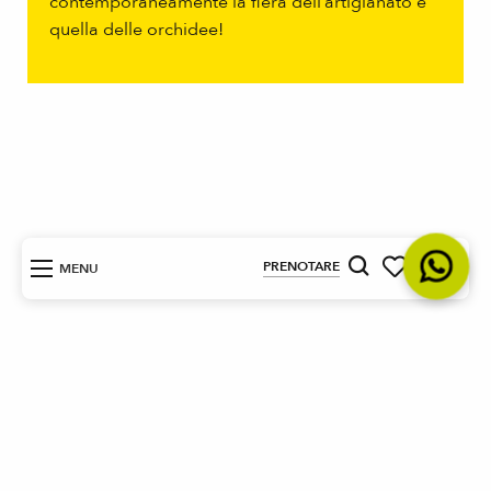
contemporaneamente la fiera dell’artigianato e
quella delle orchidee!
IT
PRENOTARE
MENU
Ricerca
Voir les favori
Scoprite le attività sul limone
piccante