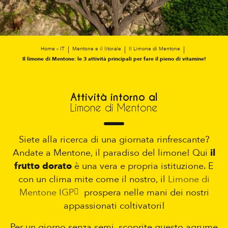
Home – IT
Mentone e il litorale
Il Limone di Mentone
Il limone di Mentone: le 3 attività principali per fare il pieno di vitamine!
Attività intorno al
Limone di Mentone
Siete alla ricerca di una giornata rinfrescante?
Andate a Mentone, il paradiso del limone! Qui
il
frutto dorato
è una vera e propria istituzione. E
con un clima mite come il nostro, il
Limone di
Mentone IGP
prospera nelle mani dei nostri
appassionati coltivatori!
Per un giorno senza semi, scoprite questo agrume