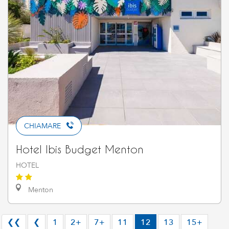
CHIAMARE
Hotel Ibis Budget Menton
HOTEL
Menton
❮❮
❮
1
2+
7+
11
12
13
15+