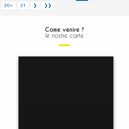
20+
21
❯
❯❯
Come venire ?
le nostre carte