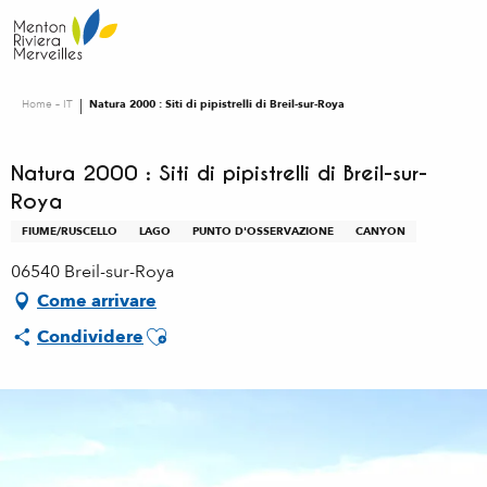
Aller
au
contenu
principal
Home – IT
Natura 2000 : Siti di pipistrelli di Breil-sur-Roya
Natura 2000 : Siti di pipistrelli di Breil-sur-
Roya
FIUME/RUSCELLO
LAGO
PUNTO D'OSSERVAZIONE
CANYON
06540 Breil-sur-Roya
Come arrivare
Ajouter aux favoris
Condividere