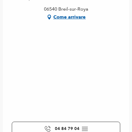
06540 Breil-sur-Roya
Come arrivare
04 84 79 04
▒▒