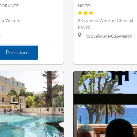
STORANTE
HOTEL
la Victoire
93 avenue Winston Churchill
06190
e
Roquebrune-Cap-Martin
Prenotare