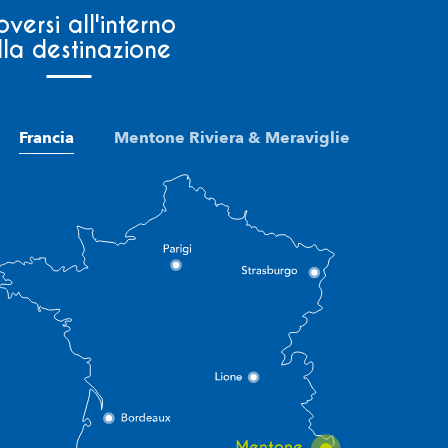
versi all'interno
lla destinazione
Francia
Mentone Riviera & Meraviglie