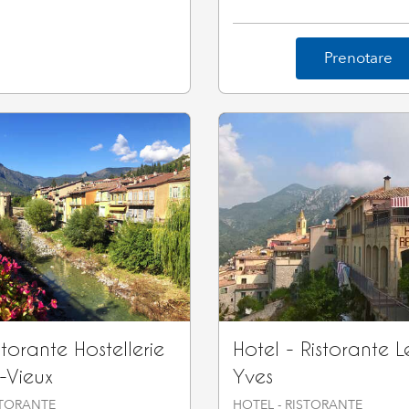
Prenotare
storante Hostellerie
Hotel - Ristorante L
-Vieux
Yves
STORANTE
HOTEL - RISTORANTE