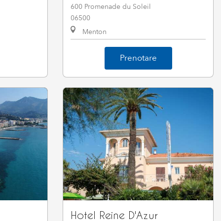
600 Promenade du Soleil
06500
Menton
Prenotare
Hotel Reine D'Azur