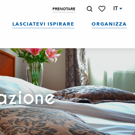
IT
PRENOTARE
Ricerca
Voir les favoris
LASCIATEVI ISPIRARE
ORGANIZZA
nazione