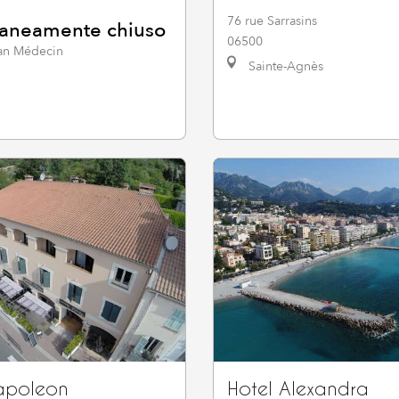
76 rue Sarrasins
aneamente chiuso
06500
an Médecin
Sainte-Agnès
apoleon
Hotel Alexandra