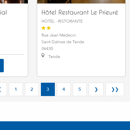
ial
Hôtel Restaurant Le Prieuré
HOTEL - RISTORANTE
Rue Jean Médecin
Saint Dalmas de Tende
06430
Tende
❮
1
2
3
4
5
❯
❯❯