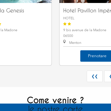
lla Genesis
Hotel Pavillon Impér
HOTEL
 la Madone
9 bis avenue de la Madone
06500
Menton
Prenotare
❮❮
Come venire ?
le nostre carte