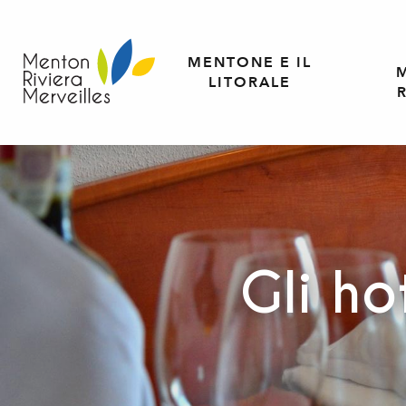
Aller
au
contenu
MENTONE E IL
principal
LITORALE
Gli ho