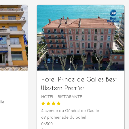
Hotel Prince de Galles Best
Western Premier
HOTEL - RISTORANTE
lle
4 avenue du Général de Gaulle
69 promenade du Soleil
06500