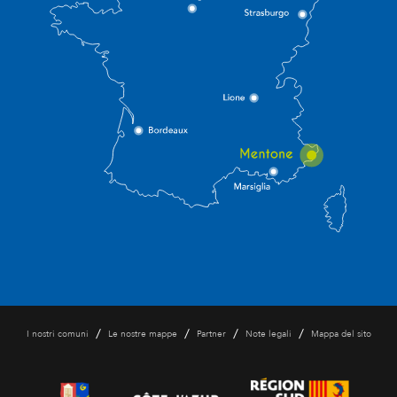
/
/
/
/
I nostri comuni
Le nostre mappe
Partner
Note legali
Mappa del sito