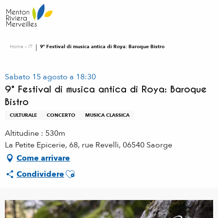
Aller
au
contenu
principal
Home – IT
9° Festival di musica antica di Roya: Baroque Bistro
Sabato 15 agosto a 18:30
9° Festival di musica antica di Roya: Baroque
Bistro
CULTURALE
CONCERTO
MUSICA CLASSICA
Altitudine : 530m
La Petite Epicerie, 68, rue Revelli, 06540 Saorge
Come arrivare
Ajouter aux favoris
Condividere