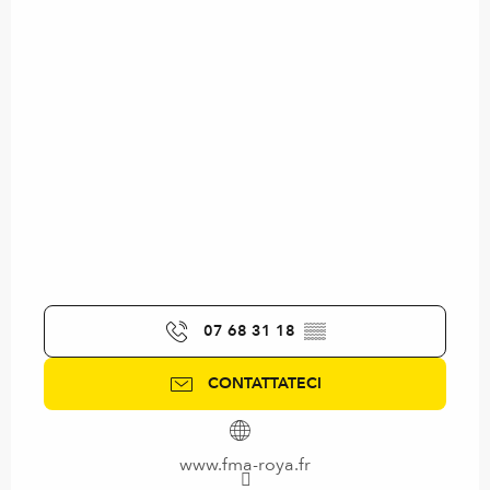
07 68 31 18
▒▒
CONTATTATECI
www.fma-roya.fr