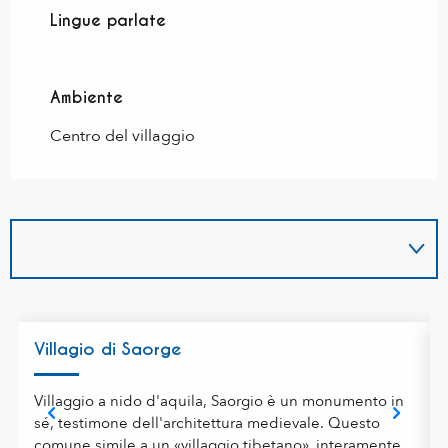
Lingue parlate
Lingue parlate
Ambiente
Ambiente
Centro del villaggio
Villagio di Saorge
Villaggio a nido d'aquila, Saorgio è un monumento in
sé, testimone dell'architettura medievale. Questo
comune simile a un «villaggio tibetano», interamente