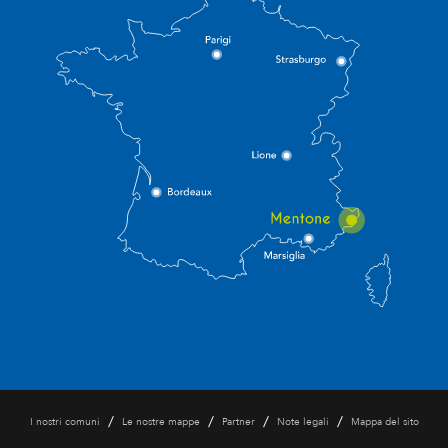
/
/
/
/
I nostri comuni
Le nostre mappe
Partner
Note legali
Mappa del sito