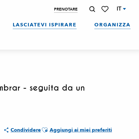
IT
PRENOTARE
Ricerca
Voir les favoris
LASCIATEVI ISPIRARE
ORGANIZZA
ombrar - seguita da un
Ajouter aux favoris
Condividere
Aggiungi ai miei preferiti