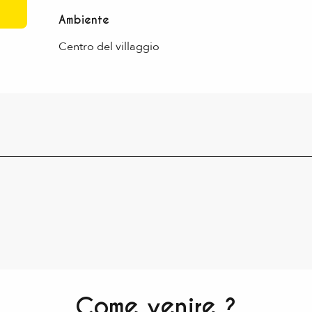
Ambiente
Ambiente
Centro del villaggio
Come venire ?