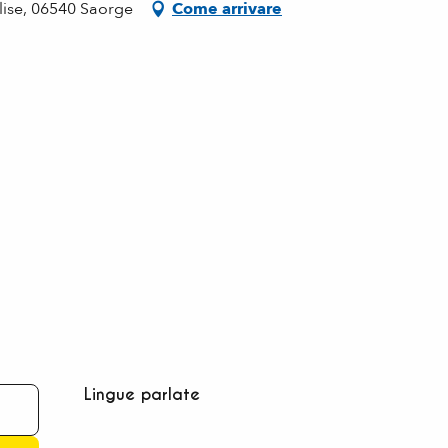
glise, 06540 Saorge
Come arrivare
Lingue parlate
Lingue parlate