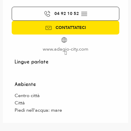
04 92 10 52
▒▒
CONTATTATECI
www.adagio-city.com
Lingue parlate
Lingue parlate
Ambiente
Ambiente
Centro città
Città
Piedi nell'acqua: mare