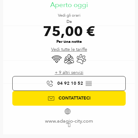
Aperto oggi
Vedi gli orari
Da
75,00 €
Per una notte
Vedi tutte le tariffe
Wi-Fi
Aria condizionata
Animali ammessi
+ 9 altri servizi
04 92 10 52
▒▒
CONTATTATECI
www.adagio-city.com