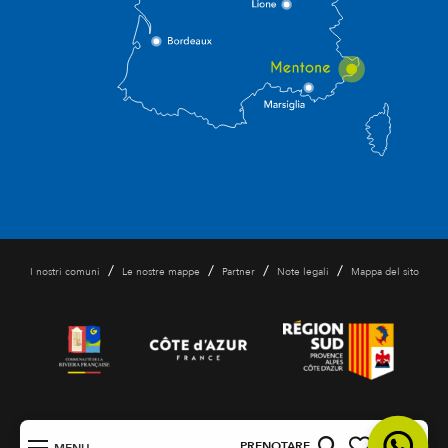
/
/
/
/
I nostri comuni
Le nostre mappe
Partner
Note legali
Mappa del sito
IT
PRENOTARE