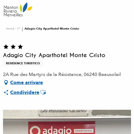
Aller
au
contenu
principal
Home – IT
Adagio City Aparthotel Monte Cristo
Adagio City Aparthotel Monte Cristo
RESIDENCE TURISTICO
2A Rue des Martyrs de la Résistance, 06240 Beausoleil
Come arrivare
Ajouter aux favoris
Condividere