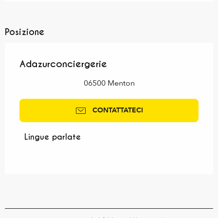
Posizione
Adazurconciergerie
06500 Menton
CONTATTATECI
Lingue parlate
Lingue parlate