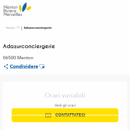
Aller
au
contenu
principal
Home – IT
Adazurconciergerie
Adazurconciergerie
06500 Menton
Ajouter aux favoris
Condividere
Orari e contatti
Orari variabili
Vedi gli orari
CONTATTATECI