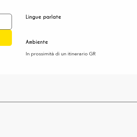
Lingue parlate
Lingue parlate
Ambiente
Ambiente
In prossimità di un itinerario GR