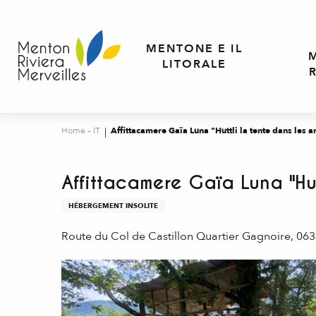
Aller
au
contenu
MENTONE E IL
principal
LITORALE
Home – IT
Affittacamere Gaïa Luna "Huttli la tente dans les a
Affittacamere Gaïa Luna "Hut
HÉBERGEMENT INSOLITE
Route du Col de Castillon Quartier Gagnoire, 06