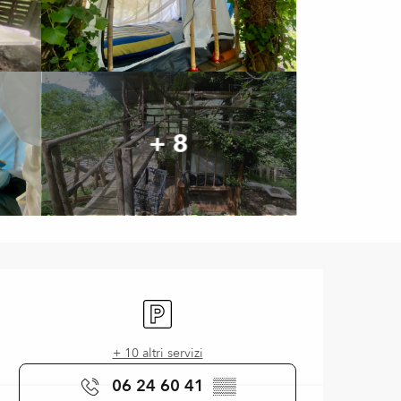
+ 8
Orari e contatti
Parcheggio
+ 10 altri servizi
06 24 60 41
▒▒