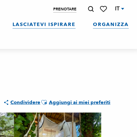
IT
PRENOTARE
Ricerca
Voir les favoris
LASCIATEVI ISPIRARE
ORGANIZZA
Ajouter aux favoris
Condividere
Aggiungi ai miei preferiti