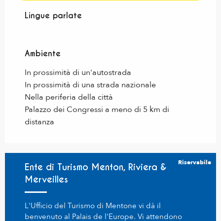
Lingue parlate
Lingue parlate
Ambiente
Ambiente
In prossimità di un'autostrada
In prossimità di una strada nazionale
Nella periferia della città
Palazzo dei Congressi a meno di 5 km di
distanza
Riservabile
Ente di Turismo Menton, Riviera &
Merveilles
L'Ufficio del Turismo di Mentone vi dà il
benvenuto al Palais de l'Europe. Vi attendono