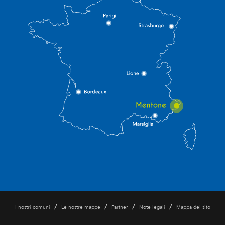
/
/
/
/
I nostri comuni
Le nostre mappe
Partner
Note legali
Mappa del sito