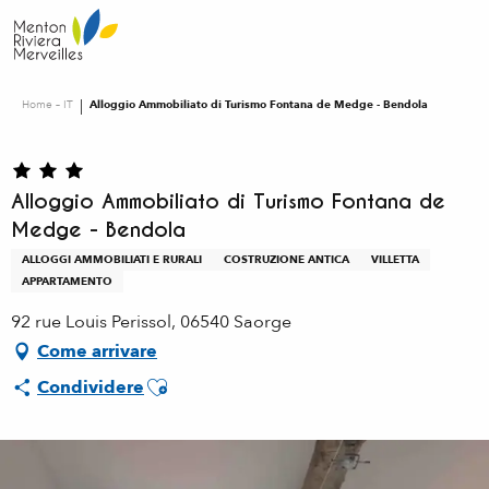
Aller
au
contenu
principal
Home – IT
Alloggio Ammobiliato di Turismo Fontana de Medge - Bendola
Alloggio Ammobiliato di Turismo Fontana de
Medge - Bendola
ALLOGGI AMMOBILIATI E RURALI
COSTRUZIONE ANTICA
VILLETTA
APPARTAMENTO
92 rue Louis Perissol, 06540 Saorge
Come arrivare
Ajouter aux favoris
Condividere