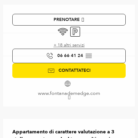
Orari e contatti
PRENOTARE
Wi-Fi
Parcheggio
+ 18 altri servizi
06 66 41 24
▒▒
CONTATTATECI
www.fontanademedge.com
Descrizione
Appartamento di carattere valutazione a 3 