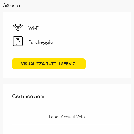
Servizi
Wi-Fi
Parcheggio
VISUALIZZA TUTTI I SERVIZI
Offerte di prestazioni
Certificazioni
Certificazioni
Label Accueil Vélo