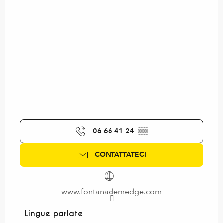
06 66 41 24
▒▒
CONTATTATECI
www.fontanademedge.com
Lingue parlate
Lingue parlate