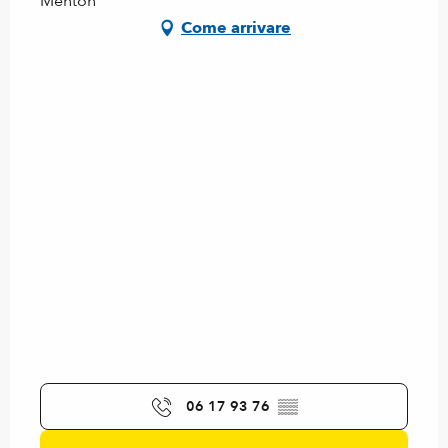
Menton
Come arrivare
06 17 93 76
▒▒