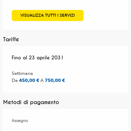
VISUALIZZA TUTTI I SERVIZI
Tariffe
Dal
Fino al
1 gennaio 2019
23 aprile 2031
al
23 aprile 2031
Settimana
Da
450,00 €
A
750,00 €
Metodi di pagamento
Assegno