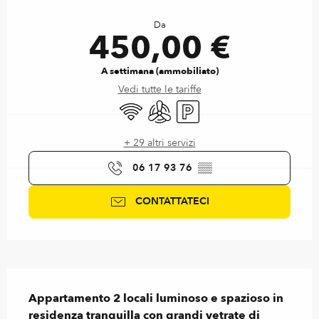
Orari e contatti
Da
450,00 €
A settimana (ammobiliato)
Vedi tutte le tariffe
Wi-Fi
Aria condizionata
Parcheggio
+ 29 altri servizi
06 17 93 76
▒▒
CONTATTATECI
Descrizione
Appartamento 2 locali luminoso e spazioso in 
residenza tranquilla con grandi vetrate di 