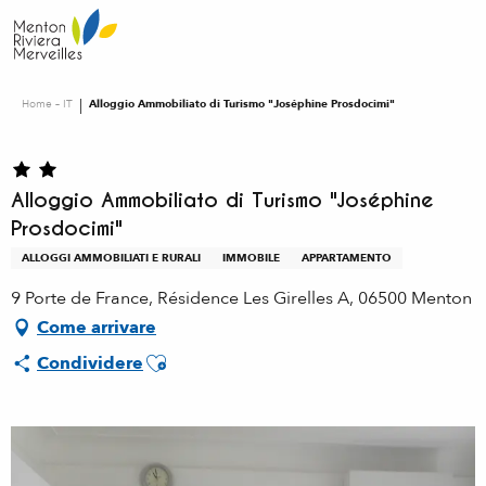
Aller
au
contenu
principal
Home – IT
Alloggio Ammobiliato di Turismo "Joséphine Prosdocimi"
Alloggio Ammobiliato di Turismo "Joséphine
Prosdocimi"
ALLOGGI AMMOBILIATI E RURALI
IMMOBILE
APPARTAMENTO
9 Porte de France, Résidence Les Girelles A, 06500 Menton
Come arrivare
Ajouter aux favoris
Condividere