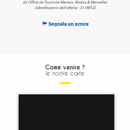
da Office de Tourisme Menton, Riviera & Merveilles
(Identificatore dell'offerta :
5118812
)
Segnala un errore
Come venire ?
le nostre carte