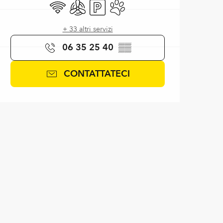
Wi-Fi
Aria condizionata
Parcheggio
Animali ammessi
+ 33 altri servizi
06 35 25 40
▒▒
CONTATTATECI