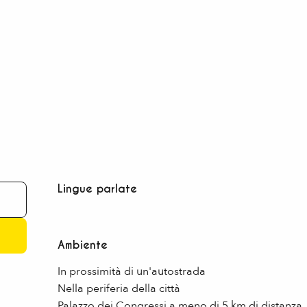
Lingue parlate
Lingue parlate
Ambiente
Ambiente
In prossimità di un'autostrada
Nella periferia della città
Palazzo dei Congressi a meno di 5 km di distanza