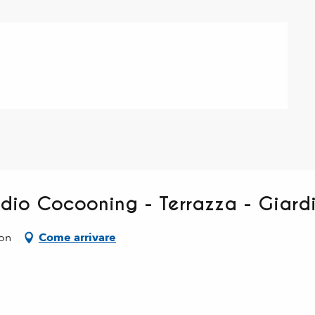
udio Cocooning - Terrazza - Giardi
ton
Come arrivare