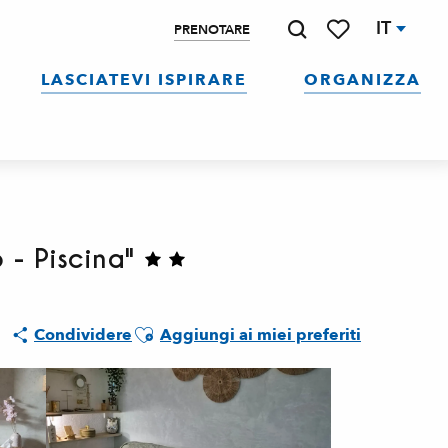
IT
PRENOTARE
Ricerca
Voir les favoris
LASCIATEVI ISPIRARE
ORGANIZZA
 - Piscina"
Ajouter aux favoris
Condividere
Aggiungi ai miei preferiti