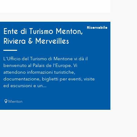
Riservabile
Ente di Turismo Menton,
Riviera & Merveilles
L'Ufficio del Turismo di Mentone vi dà il
benvenuto al Palais de l'Europe. Vi
attendono informazioni turistiche,
documentazione, biglietti per eventi, visite
ed escursioni e un...
Menton