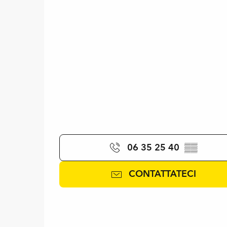
06 35 25 40
▒▒
CONTATTATECI