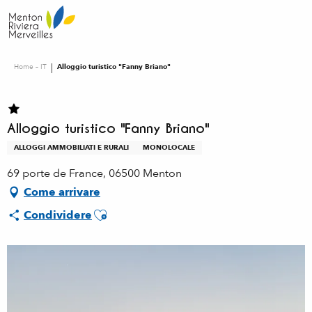
Aller
au
contenu
principal
Home – IT
Alloggio turistico "Fanny Briano"
Alloggio turistico "Fanny Briano"
ALLOGGI AMMOBILIATI E RURALI
MONOLOCALE
69 porte de France, 06500 Menton
Come arrivare
Ajouter aux favoris
Condividere