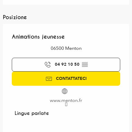
Posizione
Animations jeunesse
06500 Menton
04 92 10 50
▒▒
CONTATTATECI
www.menton.fr
Lingue parlate
Lingue parlate