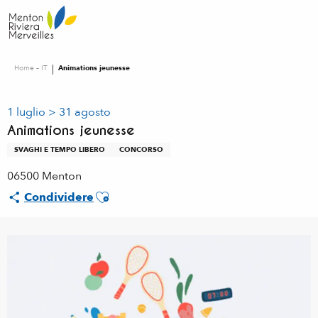
Aller
au
contenu
principal
Home – IT
Animations jeunesse
1 luglio > 31 agosto
Animations jeunesse
SVAGHI E TEMPO LIBERO
CONCORSO
06500 Menton
Ajouter aux favoris
Condividere