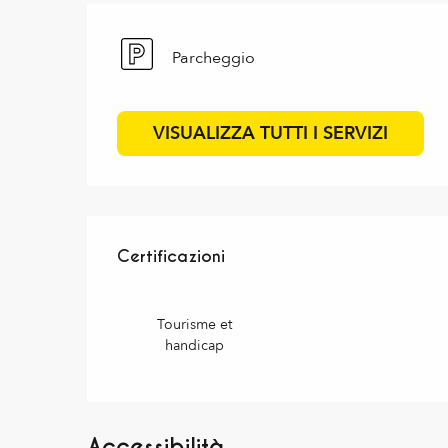
Parcheggio
VISUALIZZA TUTTI I SERVIZI
Offerte di prestazioni
Certificazioni
Certificazioni
Tourisme et
handicap