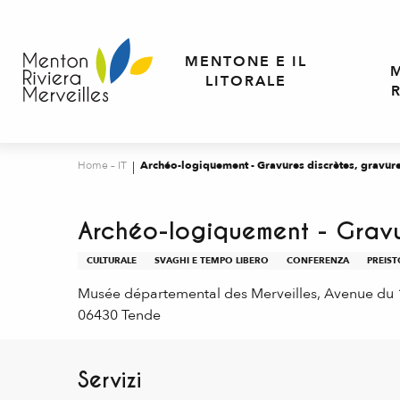
Aller
au
contenu
MENTONE E IL
principal
LITORALE
Home – IT
Archéo-logiquement - Gravures discrètes, gravure
Archéo-logiquement - Gravur
CULTURALE
SVAGHI E TEMPO LIBERO
CONFERENZA
PREIST
Musée départemental des Merveilles, Avenue du
06430 Tende
Servizi