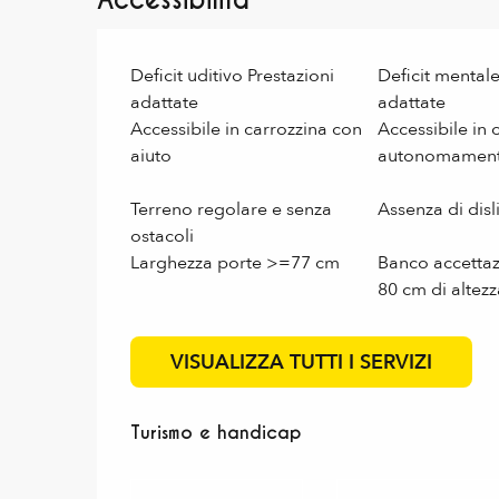
Accessibilità
Deficit uditivo Prestazioni
Deficit mentale
adattate
adattate
Accessibile in carrozzina con
Accessibile in 
aiuto
autonomamen
Terreno regolare e senza
Assenza di disl
ostacoli
Larghezza porte >=77 cm
Banco accettaz
80 cm di altezz
VISUALIZZA TUTTI I SERVIZI
Turismo e handicap
Turismo e handicap