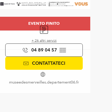
Orari e contatti
EVENTO FINITO
Parcheggio
+ 26 altri servizi
04 89 04 57
▒▒
CONTATTATECI
museedesmerveilles.departement06.fr