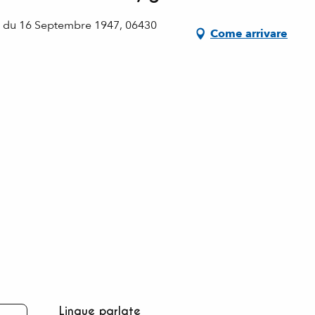
e du 16 Septembre 1947, 06430
Come arrivare
Lingue parlate
Lingue parlate