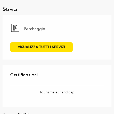
Servizi
Parcheggio
VISUALIZZA TUTTI I SERVIZI
Offerte di prestazioni
Certificazioni
Certificazioni
Tourisme et handicap