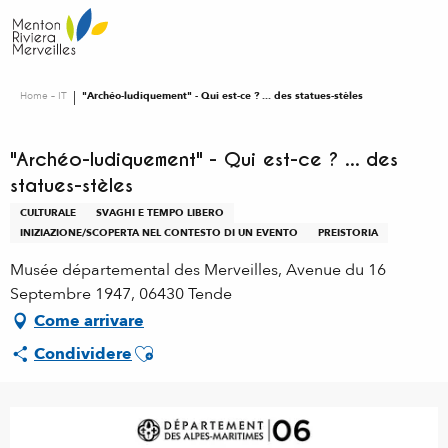
Aller
au
contenu
principal
Home – IT
"Archéo-ludiquement" - Qui est-ce ? ... des statues-stèles
"Archéo-ludiquement" - Qui est-ce ? ... des
statues-stèles
CULTURALE
SVAGHI E TEMPO LIBERO
INIZIAZIONE/SCOPERTA NEL CONTESTO DI UN EVENTO
PREISTORIA
Musée départemental des Merveilles, Avenue du 16
Septembre 1947, 06430 Tende
Come arrivare
Ajouter aux favoris
Condividere