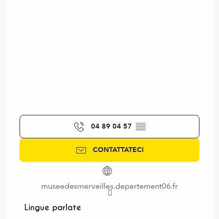
04 89 04 57
▒▒
CONTATTATECI
museedesmerveilles.departement06.fr
Lingue parlate
Lingue parlate