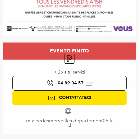
Orari e contatti
EVENTO FINITO
Parcheggio
+ 26 altri servizi
04 89 04 57
▒▒
CONTATTATECI
museedesmerveilles.departement06.fr