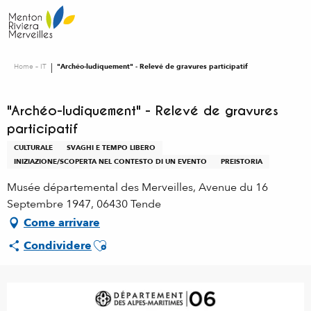
Aller
au
contenu
principal
Home – IT
"Archéo-ludiquement" - Relevé de gravures participatif
"Archéo-ludiquement" - Relevé de gravures
participatif
CULTURALE
SVAGHI E TEMPO LIBERO
INIZIAZIONE/SCOPERTA NEL CONTESTO DI UN EVENTO
PREISTORIA
Musée départemental des Merveilles, Avenue du 16
Septembre 1947, 06430 Tende
Come arrivare
Ajouter aux favoris
Condividere