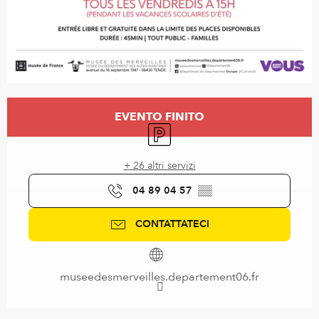
Orari e contatti
EVENTO FINITO
Parcheggio
+ 26 altri servizi
04 89 04 57
▒▒
CONTATTATECI
museedesmerveilles.departement06.fr