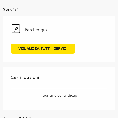
Servizi
Parcheggio
VISUALIZZA TUTTI I SERVIZI
Offerte di prestazioni
Certificazioni
Certificazioni
Tourisme et handicap