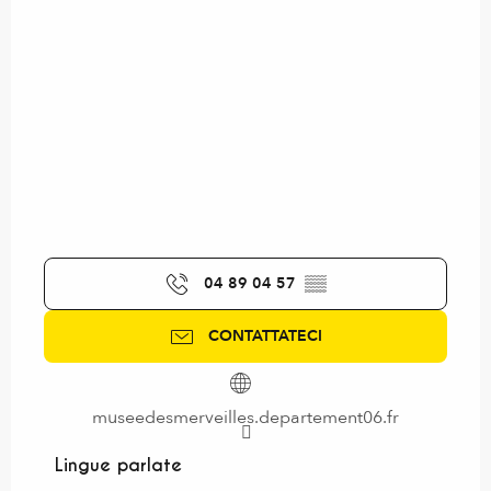
04 89 04 57
▒▒
CONTATTATECI
museedesmerveilles.departement06.fr
Lingue parlate
Lingue parlate