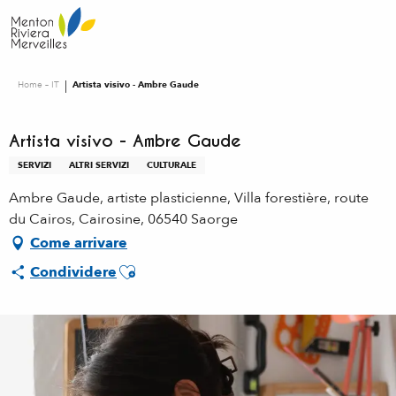
Aller
au
contenu
principal
Home – IT
Artista visivo - Ambre Gaude
Artista visivo - Ambre Gaude
SERVIZI
ALTRI SERVIZI
CULTURALE
Ambre Gaude, artiste plasticienne, Villa forestière, route
du Cairos, Cairosine, 06540 Saorge
Come arrivare
Ajouter aux favoris
Condividere