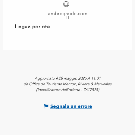
ambregaude.com
Lingue parlate
Lingue parlate
Aggiornato il 28 maggio 2026 A 11:31
da Office de Tourisme Menton, Riviera & Merveilles
(Identificatore dell'offerta :
7617575
)
Segnala un errore