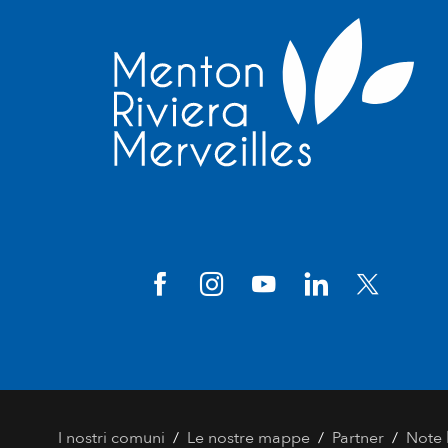
/
/
/
I nostri comuni
Le nostre mappe
Partner
Note 