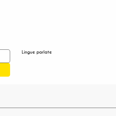
Lingue parlate
Lingue parlate