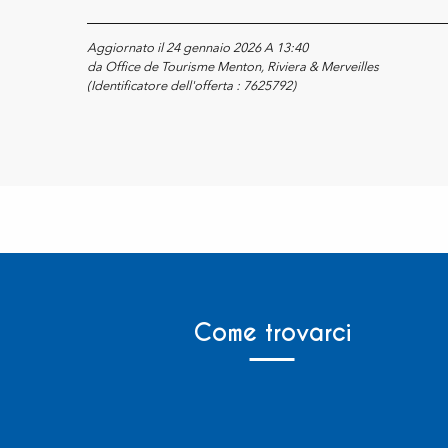
Aggiornato il 24 gennaio 2026 A 13:40
da Office de Tourisme Menton, Riviera & Merveilles
(Identificatore dell'offerta :
7625792
)
Come trovarci