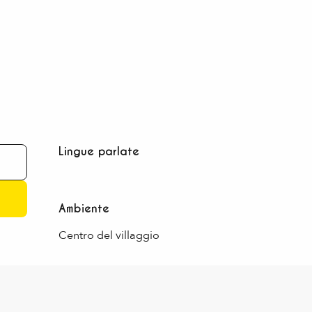
Lingue parlate
Lingue parlate
Ambiente
Ambiente
Centro del villaggio