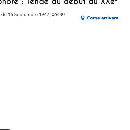
sonore : Tende au début du XXe"
e du 16 Septembre 1947, 06430
Come arrivare