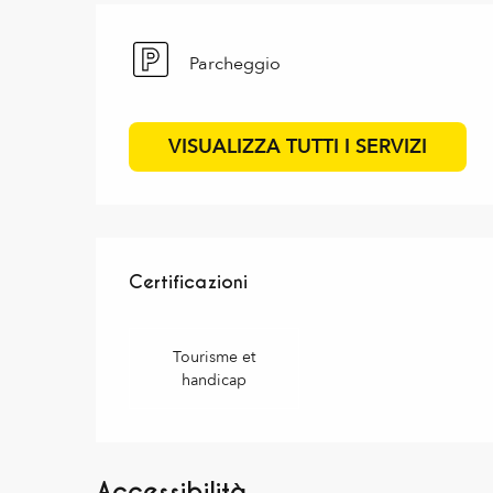
Parcheggio
VISUALIZZA TUTTI I SERVIZI
Offerte di prestazioni
Certificazioni
Certificazioni
Tourisme et
handicap