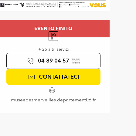
Orari e contatti
EVENTO FINITO
Parcheggio
+ 25 altri servizi
04 89 04 57
▒▒
CONTATTATECI
museedesmerveilles.departement06.fr