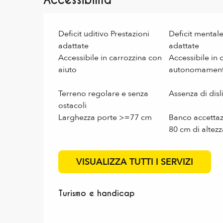
Accessibilità
Deficit uditivo Prestazioni
Deficit mentale
adattate
adattate
Accessibile in carrozzina con
Accessibile in 
aiuto
autonomamen
Terreno regolare e senza
Assenza di disl
ostacoli
Larghezza porte >=77 cm
Banco accettaz
80 cm di altezz
VISUALIZZA TUTTI I SERVIZI
Turismo e handicap
Turismo e handicap