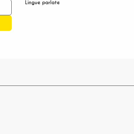
Lingue parlate
Lingue parlate