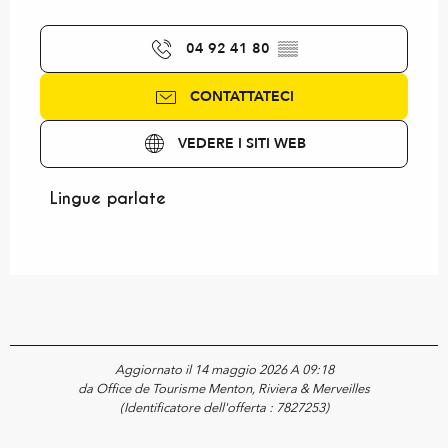
04 92 41 80
▒▒
CONTATTATECI
VEDERE I SITI WEB
Lingue parlate
Lingue parlate
Aggiornato il 14 maggio 2026 A 09:18
da Office de Tourisme Menton, Riviera & Merveilles
(Identificatore dell'offerta :
7827253
)