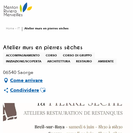
Aller
au
contenu
principal
Home – IT
Atelier murs en pierres sèches
Atelier murs en pierres sèches
ACCOMPAGNAMENTO
CORSO
CORSO DI GRUPPO
INIZIAZIONE/SCOPERTA
ARCHITETTURA
RESTAURO
AMBIENTE
06540 Saorge
Come arrivare
Ajouter aux favoris
Condividere