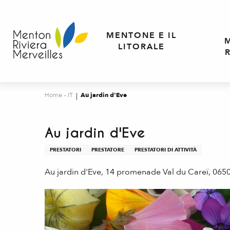
Aller
au
contenu
MENTONE E IL
principal
LITORALE
Home – IT
Au jardin d'Eve
Au jardin d'Eve
PRESTATORI
PRESTATORE
PRESTATORI DI ATTIVITÀ
Au jardin d'Eve, 14 promenade Val du Careï, 06