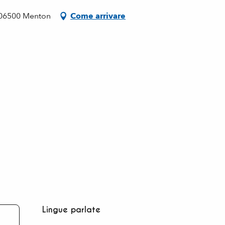
, 06500 Menton
Come arrivare
Lingue parlate
Lingue parlate