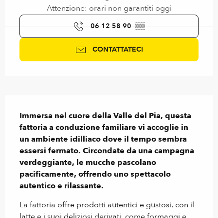
Attenzione: orari non garantiti oggi
06 12 58 90
▒▒
CONTATTATECI
Descrizione
Immersa nel cuore della Valle del Pia, questa 
fattoria a conduzione familiare vi accoglie in 
un ambiente idilliaco dove il tempo sembra 
essersi fermato. Circondate da una campagna 
verdeggiante, le mucche pascolano 
pacificamente, offrendo uno spettacolo 
autentico e rilassante.
La fattoria offre prodotti autentici e gustosi, con il 
latte e i suoi deliziosi derivati, come formaggi e 