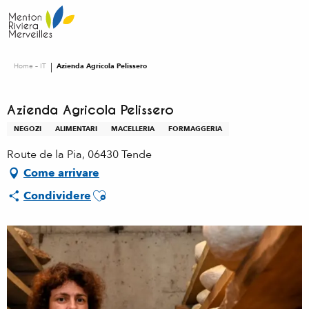
Aller
au
contenu
principal
Home – IT
Azienda Agricola Pelissero
Azienda Agricola Pelissero
NEGOZI
ALIMENTARI
MACELLERIA
FORMAGGERIA
Route de la Pia, 06430 Tende
Come arrivare
Ajouter aux favoris
Condividere