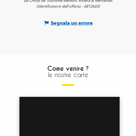
da Office de Tourisme Menton, Riviera & Merveilles
(Identificatore dell'offerta :
6812665
)
Segnala un errore
Come venire ?
le nostre carte