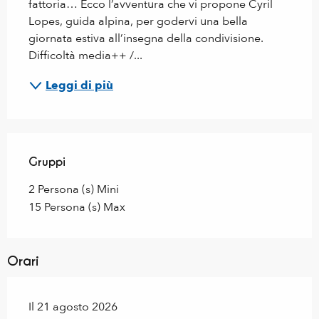
fattoria… Ecco l’avventura che vi propone Cyril 
Lopes, guida alpina, per godervi una bella 
giornata estiva all’insegna della condivisione. 
Difficoltà media++ /...
Leggi di più
Gruppi
Gruppi
2 Persona (s) Mini
15 Persona (s) Max
Orari
Il 21 agosto 2026