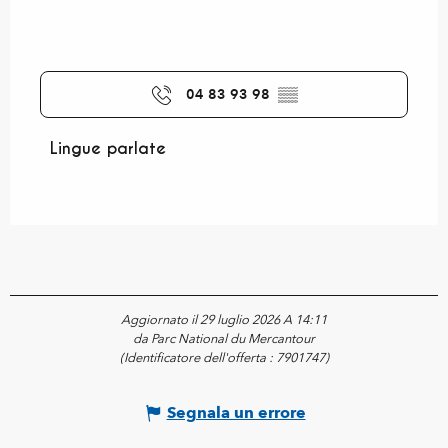
04 83 93 98
▒▒
Lingue parlate
Lingue parlate
Aggiornato il 29 luglio 2026 A 14:11
da Parc National du Mercantour
(Identificatore dell'offerta :
7901747
)
Segnala un errore