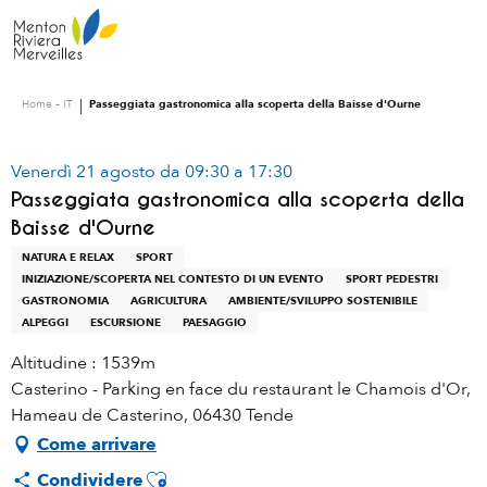
Aller
au
contenu
principal
Home – IT
Passeggiata gastronomica alla scoperta della Baisse d'Ourne
Venerdì 21 agosto da 09:30 a 17:30
Passeggiata gastronomica alla scoperta della
Baisse d'Ourne
NATURA E RELAX
SPORT
INIZIAZIONE/SCOPERTA NEL CONTESTO DI UN EVENTO
SPORT PEDESTRI
GASTRONOMIA
AGRICULTURA
AMBIENTE/SVILUPPO SOSTENIBILE
ALPEGGI
ESCURSIONE
PAESAGGIO
Altitudine : 1539m
Casterino - Parking en face du restaurant le Chamois d'Or,
Hameau de Casterino, 06430 Tende
Come arrivare
Ajouter aux favoris
Condividere