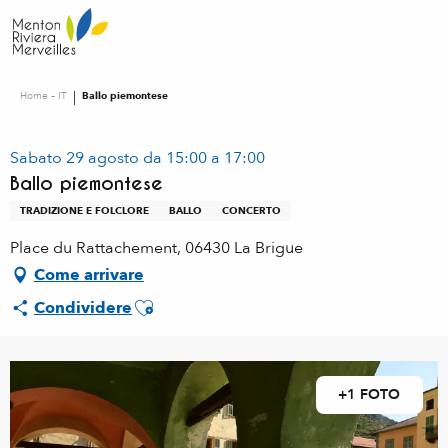
Aller
au
contenu
principal
Home – IT
Ballo piemontese
Sabato 29 agosto da 15:00 a 17:00
Ballo piemontese
TRADIZIONE E FOLCLORE
BALLO
CONCERTO
Place du Rattachement, 06430 La Brigue
Come arrivare
Ajouter aux favoris
Condividere
+1 FOTO