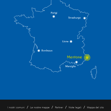
/
/
/
/
I nostri comuni
Le nostre mappe
Partner
Note legali
Mappa del sito