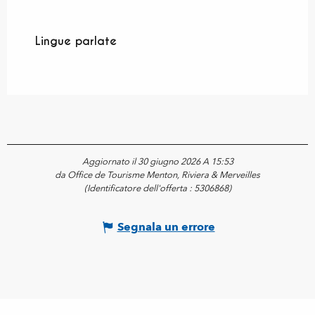
Lingue parlate
Lingue parlate
Aggiornato il 30 giugno 2026 A 15:53
da Office de Tourisme Menton, Riviera & Merveilles
(Identificatore dell'offerta :
5306868
)
Segnala un errore