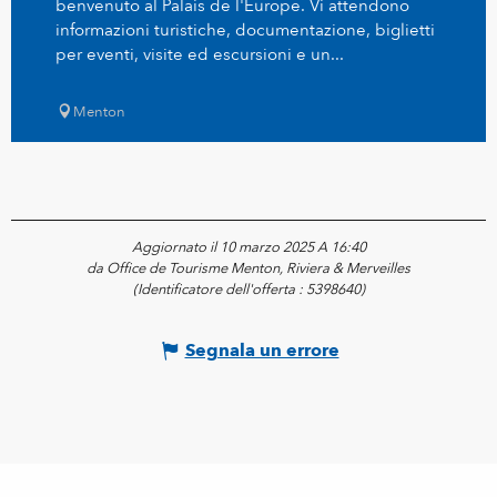
benvenuto al Palais de l'Europe. Vi attendono
informazioni turistiche, documentazione, biglietti
per eventi, visite ed escursioni e un...
Menton
Aggiornato il 10 marzo 2025 A 16:40
da Office de Tourisme Menton, Riviera & Merveilles
(Identificatore dell'offerta :
5398640
)
Segnala un errore