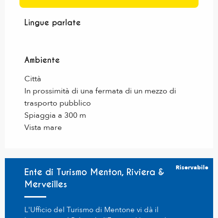
Lingue parlate
Lingue parlate
Ambiente
Ambiente
Città
In prossimità di una fermata di un mezzo di
trasporto pubblico
Spiaggia a 300 m
Vista mare
Riservabile
Ente di Turismo Menton, Riviera &
Merveilles
L'Ufficio del Turismo di Mentone vi dà il