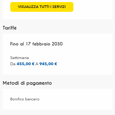
VISUALIZZA TUTTI I SERVIZI
Tariffe
Dal
Fino al
17 febbraio 2025
17 febbraio 2030
al
17 febbraio 2030
Settimana
Da
455,00 €
A
945,00 €
Metodi di pagamento
Bonifico bancario