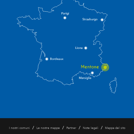
/
/
/
/
I nostri comuni
Le nostre mappe
Partner
Note legali
Mappa del sito