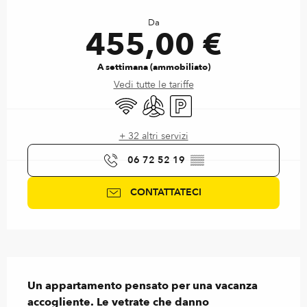
Orari e contatti
Da
455,00 €
A settimana (ammobiliato)
Vedi tutte le tariffe
Wi-Fi
Aria condizionata
Parcheggio
+ 32 altri servizi
06 72 52 19
▒▒
CONTATTATECI
Descrizione
Un appartamento pensato per una vacanza 
accogliente. Le vetrate che danno 