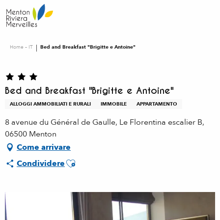
Aller
au
contenu
principal
Home – IT
Bed and Breakfast "Brigitte e Antoine"
Bed and Breakfast "Brigitte e Antoine"
ALLOGGI AMMOBILIATI E RURALI
IMMOBILE
APPARTAMENTO
8 avenue du Général de Gaulle, Le Florentina escalier B,
06500 Menton
Come arrivare
Ajouter aux favoris
Condividere