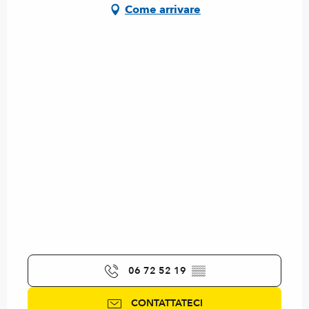
Come arrivare
06 72 52 19
▒▒
CONTATTATECI