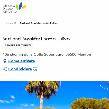
Aller
au
contenu
principal
Home – IT
Bed and Breakfast sotto l'ulivo
Bed and Breakfast sotto l'ulivo
CAMERE PER TURISTI
406 chemin de la Colle Supérieure, 06500 Menton
Come arrivare
Ajouter aux favoris
Condividere