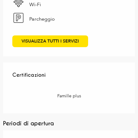
Wi-Fi
Parcheggio
VISUALIZZA TUTTI I SERVIZI
Offerte di prestazioni
Certificazioni
Certificazioni
Famille plus
Periodi di apertura