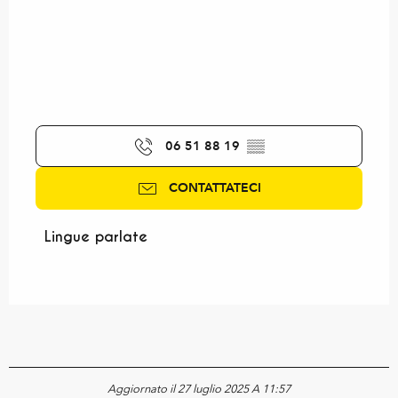
06 51 88 19
▒▒
CONTATTATECI
Lingue parlate
Lingue parlate
Aggiornato il 27 luglio 2025 A 11:57