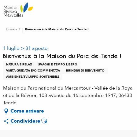
Aller
au
contenu
principal
Home – IT
Bienvenue à la Maison du Parc de Tende !
1 luglio > 31 agosto
Bienvenue à la Maison du Parc de Tende !
NATURA E RELAX
SVAGHI E TEMPO LIBERO
VISITA GUIDATA E/O COMMENTATA
BRINDISI DI BENVENUTO
AMBIENTE/SVILUPPO SOSTENIBILE
Maison du Parc national du Mercantour - Vallée de la Roya
et de la Bévéra, 103 avenue du 16 septembre 1947, 06430
Tende
Come arrivare
Ajouter aux favoris
Condividere