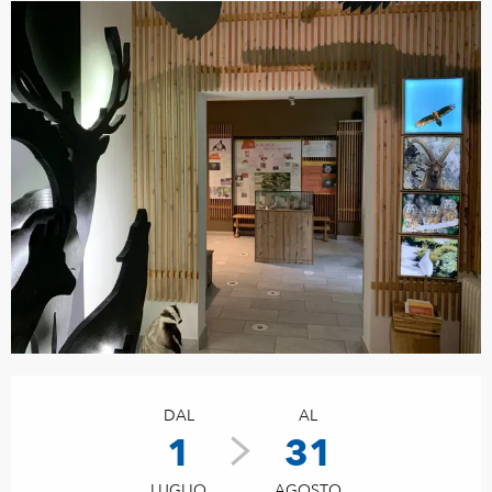
Orari e contatti
DAL
AL
1
31
LUGLIO
AGOSTO