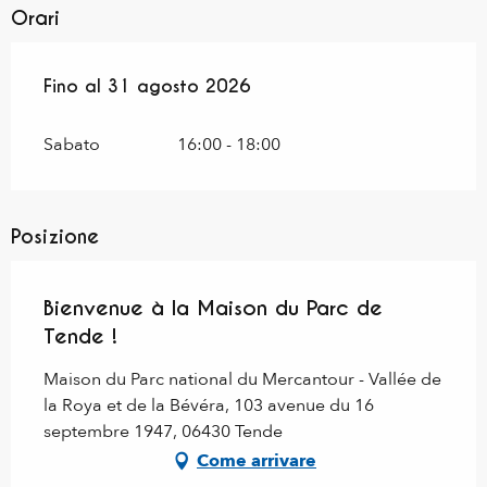
Orari
Dal
Fino al
1 luglio 2026
31 agosto 2026
al
31 agosto 2026
Sabato
16:00 - 18:00
Posizione
Bienvenue à la Maison du Parc de
Tende !
Maison du Parc national du Mercantour - Vallée de
la Roya et de la Bévéra, 103 avenue du 16
septembre 1947, 06430 Tende
Come arrivare