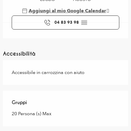
Aggiungi al mio Google Calendar
04 83 93 98
▒▒
Accessibilità
Accessibile in carrozzina con aiuto
Gruppi
Gruppi
20 Persona (s) Max