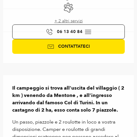
Animali ammessi
+ 2 altri servizi
06 13 40 84
▒▒
CONTATTATECI
Descrizione
Il campeggio si trova all’uscita del villaggio ( 2 
km ) venendo da Mentone , e all’ingresso 
arrivando dal famoso Col di Turini. In un 
castagno di 2 ha, esso conta solo 7 piazzole.
Un passo, piazzole e 2 roulotte in loco a vostra 
disposizione. Camper e roulotte di grandi 
dimensioni purtroppo non possono accedere al 