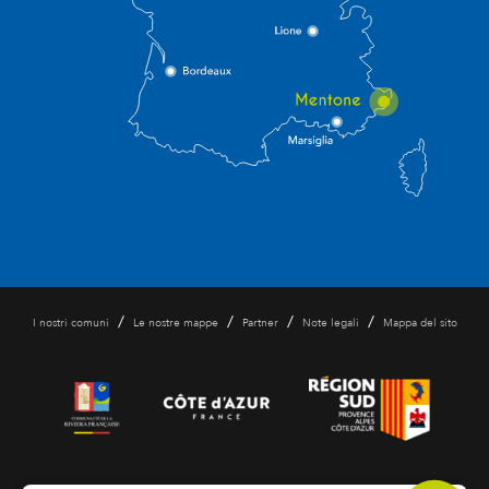
/
/
/
/
I nostri comuni
Le nostre mappe
Partner
Note legali
Mappa del sito