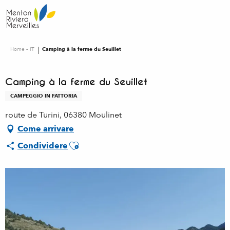
Aller
au
contenu
principal
Home – IT
Camping à la ferme du Seuillet
Camping à la ferme du Seuillet
CAMPEGGIO IN FATTORIA
route de Turini, 06380 Moulinet
Come arrivare
Ajouter aux favoris
Condividere