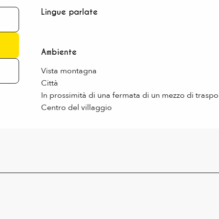
Lingue parlate
Lingue parlate
Ambiente
Ambiente
Vista montagna
Città
In prossimità di una fermata di un mezzo di trasp
Centro del villaggio