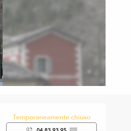
Orari e contatti
Temporaneamente chiuso
04 83 93 95
▒▒