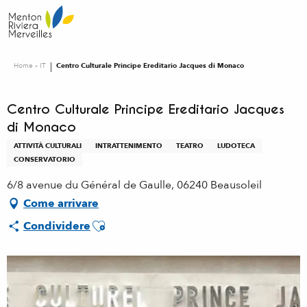
Aller
au
contenu
principal
Home – IT
Centro Culturale Principe Ereditario Jacques di Monaco
Centro Culturale Principe Ereditario Jacques
di Monaco
ATTIVITÀ CULTURALI
INTRATTENIMENTO
TEATRO
LUDOTECA
CONSERVATORIO
6/8 avenue du Général de Gaulle, 06240 Beausoleil
Come arrivare
Ajouter aux favoris
Condividere