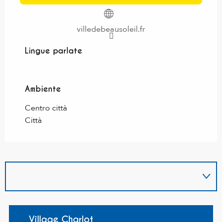
villedebeausoleil.fr
Lingue parlate
Lingue parlate
Ambiente
Ambiente
Centro città
Città
Village Charlot