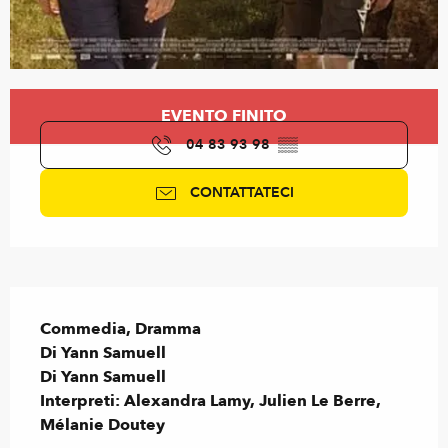
Orari e contatti
EVENTO FINITO
04 83 93 98
▒▒
CONTATTATECI
Descrizione
Commedia, Dramma

Di Yann Samuell

Di Yann Samuell

Interpreti: Alexandra Lamy, Julien Le Berre, 
Mélanie Doutey