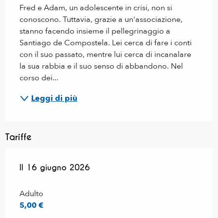
Fred e Adam, un adolescente in crisi, non si 
conoscono. Tuttavia, grazie a un'associazione, 
stanno facendo insieme il pellegrinaggio a 
Santiago de Compostela. Lei cerca di fare i conti 
con il suo passato, mentre lui cerca di incanalare 
la sua rabbia e il suo senso di abbandono. Nel 
corso dei...
Leggi di più
Tariffe
Il
Il
16 giugno 2026
16 giugno 2026
Adulto
5,00 €