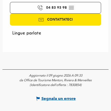
04 83 93 98
▒▒
CONTATTATECI
Lingue parlate
Lingue parlate
Aggiornato il 09 giugno 2026 A 09:33
da Office de Tourisme Menton, Riviera & Merveilles
(Identificatore dell'offerta :
7830854
)
Segnala un errore