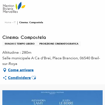
Aller
au
contenu
principal
Home – IT
Cinema: Compostela
Cinema: Compostela
SVAGHI E TEMPO LIBERO
PROIEZIONE CINEMATOGRAFICA
Altitudine : 280m
Salle municipale A Ca d'Breï, Place Brancion, 06540 Breil-
sur-Roya
Come arrivare
Ajouter aux favoris
Condividere