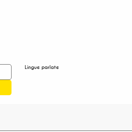
Lingue parlate
Lingue parlate