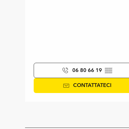
06 80 66 19
▒▒
CONTATTATECI