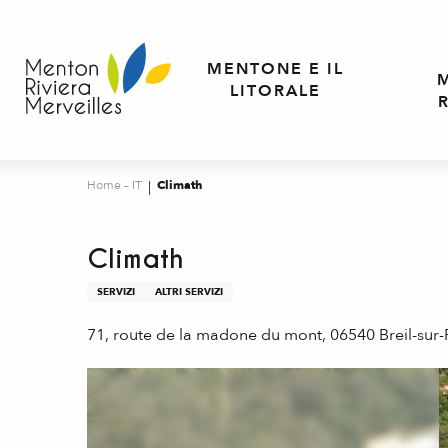
Aller
au
contenu
MENTONE E IL
principal
LITORALE
Home – IT
Climath
Climath
SERVIZI
ALTRI SERVIZI
71, route de la madone du mont, 06540 Breil-sur