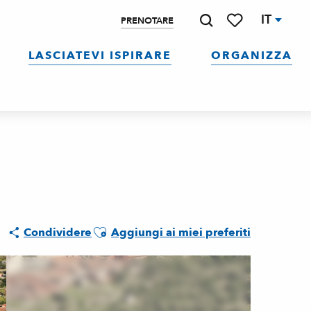
IT
PRENOTARE
Ricerca
Voir les favoris
LASCIATEVI ISPIRARE
ORGANIZZA
Ajouter aux favoris
Condividere
Aggiungi ai miei preferiti