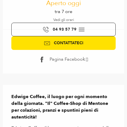
Aperto oggi
tra 7 ore
Vedi gli orari
04 93 57 79
▒▒
CONTATTATECI
Pagina Facebook
Descrizione
Edwige Coffee, il luogo per ogni momento 
della giornata. "Il" Coffee-Shop di Mentone 
per colazioni, pranzi e spuntini pieni di 
autenticità!