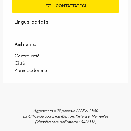
CONTATTATECI
Lingue parlate
Lingue parlate
Ambiente
Ambiente
Centro città
Città
Zona pedonale
Aggiornato il 29 gennaio 2025 A 14:50
da Office de Tourisme Menton, Riviera & Merveilles
(Identificatore dell'offerta :
5426116
)