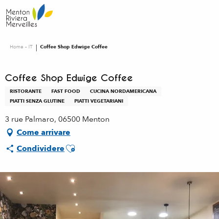
Aller
au
contenu
principal
Home – IT
Coffee Shop Edwige Coffee
Coffee Shop Edwige Coffee
RISTORANTE
FAST FOOD
CUCINA NORDAMERICANA
PIATTI SENZA GLUTINE
PIATTI VEGETARIANI
3 rue Palmaro, 06500 Menton
Come arrivare
Ajouter aux favoris
Condividere