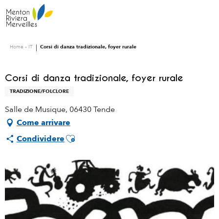
Aller
au
contenu
principal
Home – IT
Corsi di danza tradizionale, foyer rurale
Corsi di danza tradizionale, foyer rurale
TRADIZIONE/FOLCLORE
Salle de Musique, 06430 Tende
Come arrivare
Ajouter aux favoris
Condividere