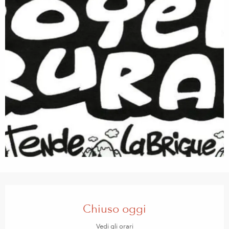
Orari e contatti
Chiuso oggi
Vedi gli orari