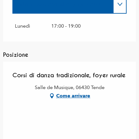
Dal
6 ottobre 2026
al
29 giugno 2027
Dal
1 gennaio 2026
al
29 giugno 2026
Lunedì
17:00 - 19:00
Posizione
Corsi di danza tradizionale, foyer rurale
Salle de Musique, 06430 Tende
Come arrivare