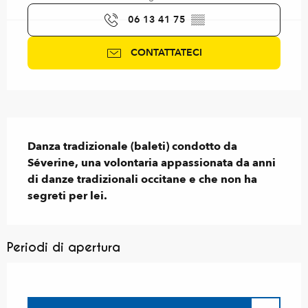
06 13 41 75
▒▒
CONTATTATECI
Descrizione
Danza tradizionale (baleti) condotto da 
Séverine, una volontaria appassionata da anni 
di danze tradizionali occitane e che non ha 
segreti per lei.
Periodi di apertura