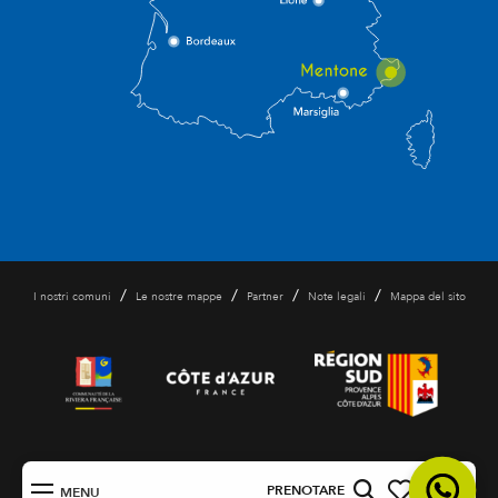
/
/
/
/
I nostri comuni
Le nostre mappe
Partner
Note legali
Mappa del sito
IT
PRENOTARE
MENU