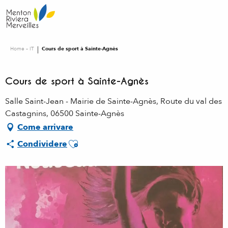
Aller
au
contenu
principal
Home – IT
Cours de sport à Sainte-Agnès
Cours de sport à Sainte-Agnès
Salle Saint-Jean - Mairie de Sainte-Agnès, Route du val des
Castagnins, 06500 Sainte-Agnès
Come arrivare
Ajouter aux favoris
Condividere