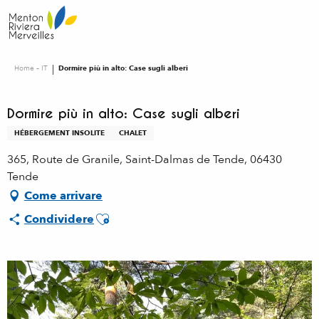
Aller
au
contenu
principal
Home – IT
Dormire più in alto: Case sugli alberi
Dormire più in alto: Case sugli alberi
HÉBERGEMENT INSOLITE
CHALET
365, Route de Granile, Saint-Dalmas de Tende, 06430
Tende
Come arrivare
Ajouter aux favoris
Condividere