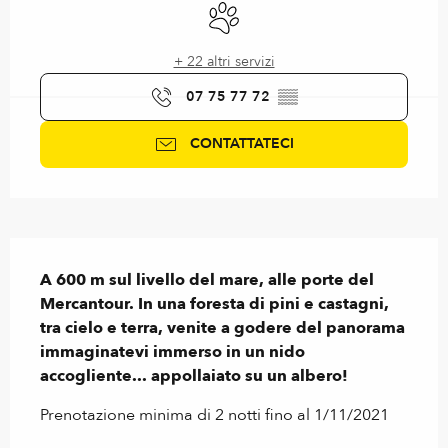
Animali ammessi
+ 22 altri servizi
07 75 77 72
▒▒
CONTATTATECI
Descrizione
A 600 m sul livello del mare, alle porte del 
Mercantour. In una foresta di pini e castagni, 
tra cielo e terra, venite a godere del panorama 
immaginatevi immerso in un nido 
accogliente... appollaiato su un albero!
Prenotazione minima di 2 notti fino al 1/11/2021