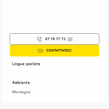
07 75 77 72
▒▒
CONTATTATECI
Lingue parlate
Lingue parlate
Ambiente
Ambiente
Montagna