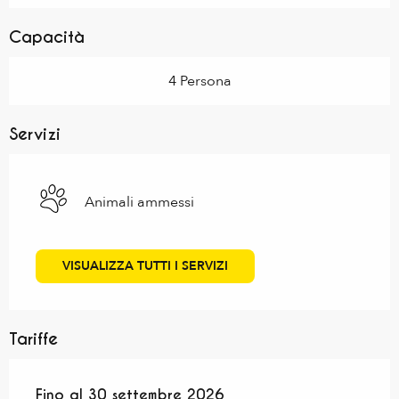
Capacità
4 Persona
Servizi
Animali ammessi
VISUALIZZA TUTTI I SERVIZI
Tariffe
Dal
Fino al
1 giugno 2026
30 settembre 2026
al
30 settembre 2026