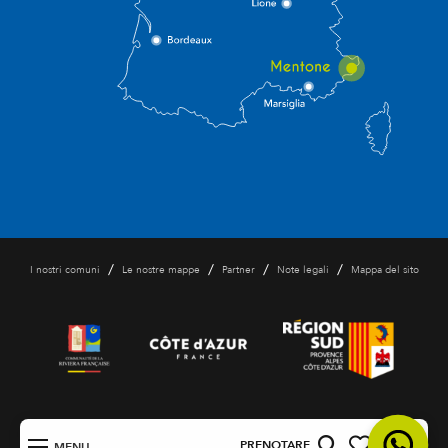
/
/
/
/
I nostri comuni
Le nostre mappe
Partner
Note legali
Mappa del sito
IT
PRENOTARE
MENU