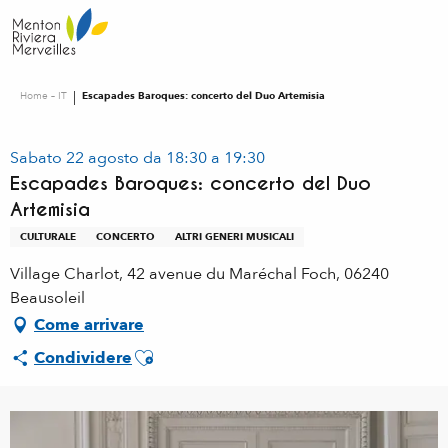
Aller
au
contenu
principal
Home – IT
Escapades Baroques: concerto del Duo Artemisia
Sabato 22 agosto da 18:30 a 19:30
Escapades Baroques: concerto del Duo
Artemisia
CULTURALE
CONCERTO
ALTRI GENERI MUSICALI
Village Charlot, 42 avenue du Maréchal Foch, 06240
Beausoleil
Come arrivare
Ajouter aux favoris
Condividere