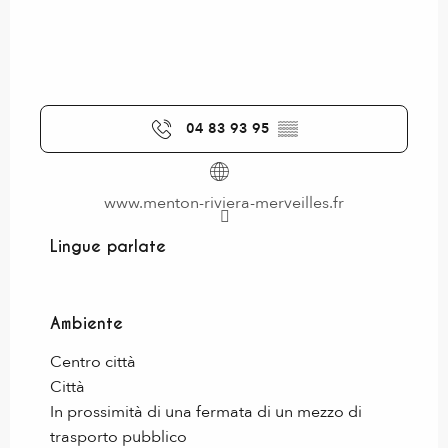
04 83 93 95
▒▒
www.menton-riviera-merveilles.fr
Lingue parlate
Lingue parlate
Ambiente
Ambiente
Centro città
Città
In prossimità di una fermata di un mezzo di
trasporto pubblico