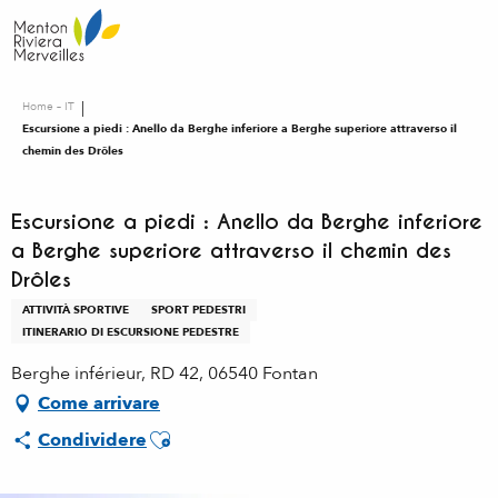
Aller
au
contenu
principal
Home – IT
Escursione a piedi : Anello da Berghe inferiore a Berghe superiore attraverso il
chemin des Drôles
Escursione a piedi : Anello da Berghe inferiore
a Berghe superiore attraverso il chemin des
Drôles
ATTIVITÀ SPORTIVE
SPORT PEDESTRI
ITINERARIO DI ESCURSIONE PEDESTRE
Berghe inférieur, RD 42, 06540 Fontan
Come arrivare
Ajouter aux favoris
Condividere