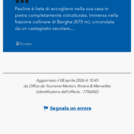
Pauline è lieta di accogliervi nella sua casa in
pietra completamente ristrutturata. Immersa nella
frazione collinare di Berghe (870 m), circondata
da un castagneto secolare,...
Fontan
Aggiornato il 08 aprile 2026 A 10:45
da Office de Tourisme Menton, Riviera & Merveilles
(Identificatore dell'offerta :
7756042
)
Segnala un errore