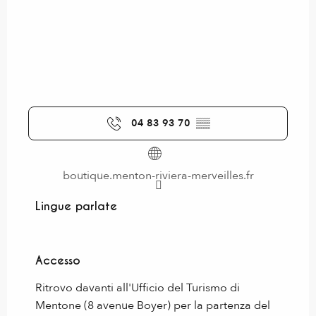
04 83 93 70
▒▒
boutique.menton-riviera-merveilles.fr
Lingue parlate
Lingue parlate
Accesso
Accesso
Ritrovo davanti all'Ufficio del Turismo di
Mentone (8 avenue Boyer) per la partenza del