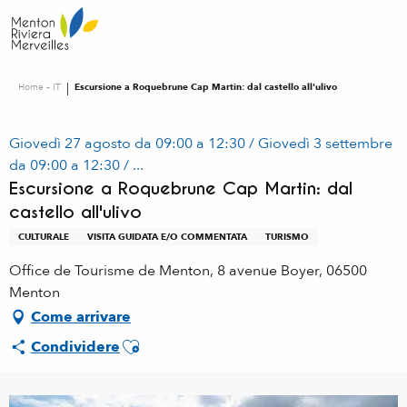
Aller
au
contenu
principal
Home – IT
Escursione a Roquebrune Cap Martin: dal castello all'ulivo
Giovedì 27 agosto da 09:00 a 12:30 / Giovedì 3 settembre
da 09:00 a 12:30 / ...
Escursione a Roquebrune Cap Martin: dal
castello all'ulivo
CULTURALE
VISITA GUIDATA E/O COMMENTATA
TURISMO
Office de Tourisme de Menton, 8 avenue Boyer, 06500
Menton
Come arrivare
Ajouter aux favoris
Condividere