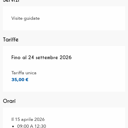
Visite guidate
Tariffe
Dal
Fino al
15 maggio 2025
24 settembre 2026
al
24 settembre 2026
Tariffa unica
35,00 €
Orari
Il 15 aprile 2026
09:00 A 12:30