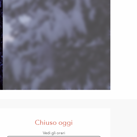
Orari e contatti
Chiuso oggi
Vedi gli orari