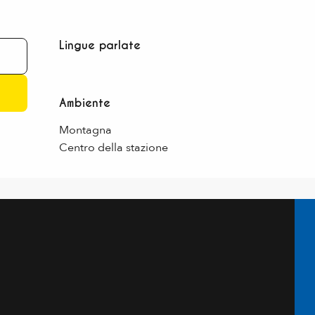
Lingue parlate
Lingue parlate
Ambiente
Ambiente
Montagna
Centro della stazione