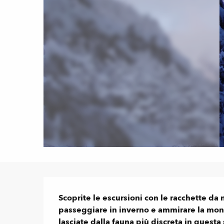
Descrizione
Scoprite le escursioni con le racchette da
passeggiare in inverno e ammirare la mont
lasciate dalla fauna più discreta in questa 