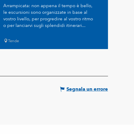
Arrampicata: non appena il tempo è bello,
le escursioni sono organizzate in base al
vostro livello, per progredire al vostro ritmo
o per lanciarvi sugli splendidi itinerari...
Tende
Segnala un errore