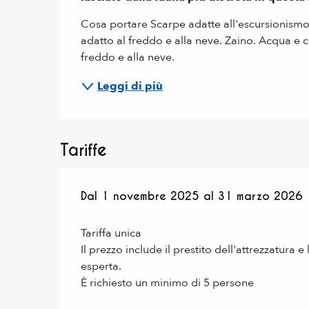
Cosa portare Scarpe adatte all'escursionismo
adatto al freddo e alla neve. Zaino. Acqua e c
freddo e alla neve.
Leggi di più
Tariffe
Dal
Dal
1 novembre 2025
1 novembre 2025
al
al
31 marzo 2026
31 marzo 2026
Tariffa unica
Il prezzo include il prestito dell'attrezzatura 
esperta.
È richiesto un minimo di 5 persone