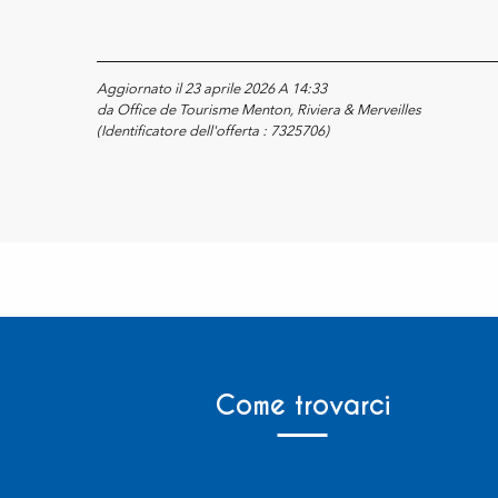
Aggiornato il 23 aprile 2026 A 14:33
da Office de Tourisme Menton, Riviera & Merveilles
(Identificatore dell'offerta :
7325706
)
Come trovarci