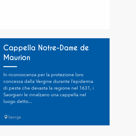
Cappella Notre-Dame de
Maurion
In riconoscenza per la protezione loro
concessa dalla Vergine durante l’epidemia
di peste che devasta la regione nel 1631, i
Saorgiani le innalzano una cappella nel
luogo detto...
Saorge