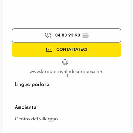
04 83 93 98
▒▒
CONTATTATECI
www.larouteroyaledesorgues.com
Lingue parlate
Lingue parlate
Ambiente
Ambiente
Centro del villaggio