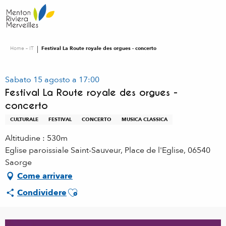
Aller
au
contenu
principal
Home – IT
Festival La Route royale des orgues - concerto
Sabato 15 agosto a 17:00
Festival La Route royale des orgues -
concerto
CULTURALE
FESTIVAL
CONCERTO
MUSICA CLASSICA
Altitudine : 530m
Eglise paroissiale Saint-Sauveur, Place de l'Eglise, 06540
Saorge
Come arrivare
Ajouter aux favoris
Condividere