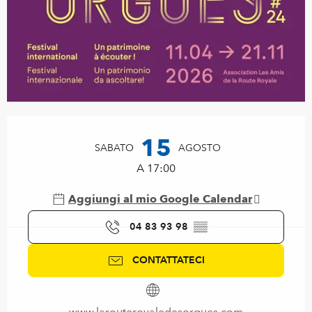
Orari e contatti
15
SABATO
AGOSTO
A 17:00
Aggiungi al mio Google Calendar
04 83 93 98
▒▒
CONTATTATECI
www.larouteroyaledesorgues.com