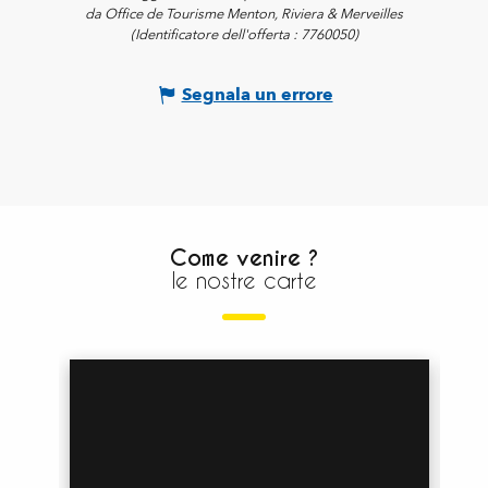
da Office de Tourisme Menton, Riviera & Merveilles
(Identificatore dell'offerta :
7760050
)
Segnala un errore
Come venire ?
le nostre carte