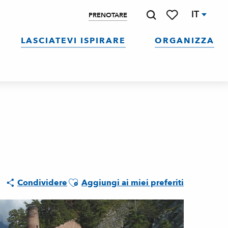
IT
PRENOTARE
Ricerca
Voir les favoris
LASCIATEVI ISPIRARE
ORGANIZZA
Ajouter aux favoris
Condividere
Aggiungi ai miei preferiti