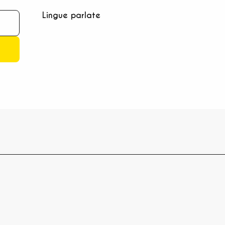
Lingue parlate
Lingue parlate