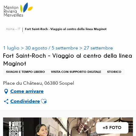
Aller
au
contenu
principal
Home – IT
Fort Saint-Roch - Viaggio al centro della linea Maginot
1 luglio > 30 agosto / 5 settembre > 27 settembre
Fort Saint-Roch - Viaggio al centro della linea
Maginot
SVAGHI E TEMPO LIBERO
VISITA CON SUPPORTO DIGITALE
STORICO
Place du Château, 06380 Sospel
Come arrivare
Ajouter aux favoris
Condividere
+5 FOTO