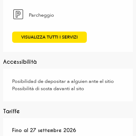
Parcheggio
VISUALIZZA TUTTI I SERVIZI
Accessibilità
Posibilidad de depositar a alguien ante el sitio
Possibilità di sosta davanti al sito
Tariffe
Dal
Fino al
1 maggio 2026
27 settembre 2026
al
27 settembre 2026