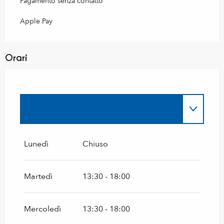
Pagamento senza contatto
Apple Pay
Orari
Fino al
30 agosto 2026
Dal
2 maggio 2026
al
28 giugno 2026
Lunedì
Chiuso
Dal
5 settembre 2026
al
27 settembre
2026
Martedì
13:30 - 18:00
Mercoledì
13:30 - 18:00