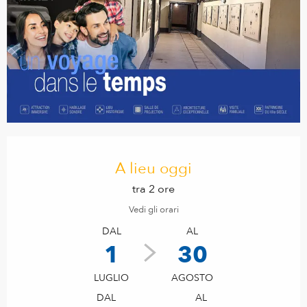
Orari e contatti
A lieu oggi
tra 2 ore
Vedi gli orari
DAL
AL
1
30
LUGLIO
AGOSTO
DAL
AL