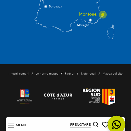
/
/
/
/
I nostri comuni
Le nostre mappe
Partner
Note legali
Mappa del sito
IT
PRENOTARE
MENU