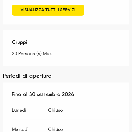
VISUALIZZA TUTTI I SERVIZI
Gruppi
Gruppi
20 Persona (s) Max
Periodi di apertura
Dal
Fino al
15 febbraio 2026
30 settembre 2026
al
30 settembre 2026
Lunedì
Chiuso
Martedì
Chiuso