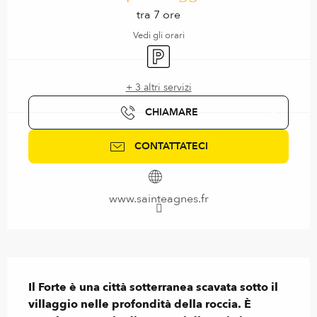
tra 7 ore
Vedi gli orari
Parcheggio
+ 3 altri servizi
CHIAMARE
CONTATTATECI
www.sainteagnes.fr
Descrizione
Il Forte è una città sotterranea scavata sotto il 
villaggio nelle profondità della roccia. È 