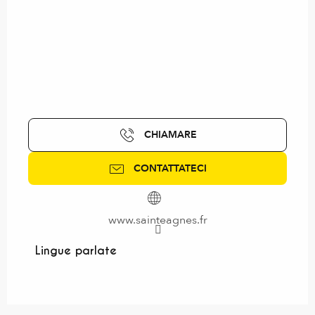
CHIAMARE
CONTATTATECI
www.sainteagnes.fr
Lingue parlate
Lingue parlate